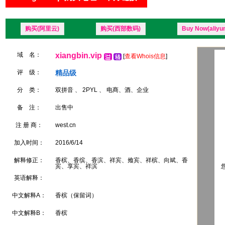
购买(阿里云)
购买(西部数码)
Buy Now(aliyu
域 名：
xiangbin.vip
[
查看Whois信息
]
评 级：
精品级
分 类：
双拼音 、 2PYL 、 电商、酒、企业
备 注：
出售中
注 册 商：
west.cn
加入时间：
2016/6/14
解释修正：
香槟、香缤、香滨、祥宾、飨宾、祥槟、向斌、香
宾、享宾、祥滨
您
英语解释：
中文解释A：
香槟（保留词）
中文解释B：
香槟