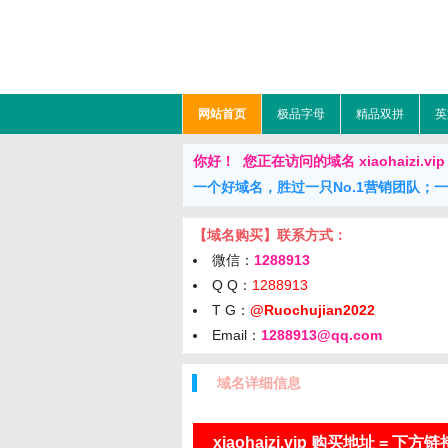
网站首页
极品字母
精品双拼
英
你好！ 您正在访问的域名 xiaohaizi.vip 
一个好域名，胜过一只No.1营销团队；
【域名购买】联系方式：
微信：
1288913
Q Q：
1288913
T G：
@Ruochujian2022
Email：
1288913@qq.com
域名详细信息
xiaohaizi.vip 购买地址 = 下方链