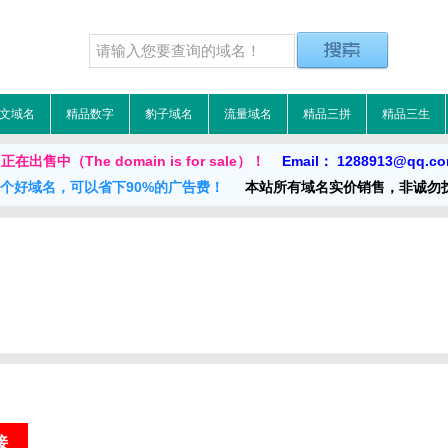
文域名
精品数字
豹子域名
流量域名
精品三拼
精品三生
正在出售中（The domain is for sale）！
Email： 1288913@qq.c
一个好域名，可以省下90%的广告费！
本站所有域名实价销售，非诚勿
接