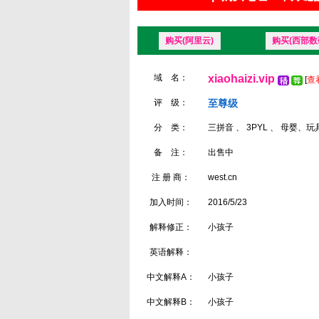
购买(阿里云)
购买(西部数
域 名：
xiaohaizi.vip
[
查
评 级：
至尊级
分 类：
三拼音 、 3PYL 、 母婴、
备 注：
出售中
注 册 商：
west.cn
加入时间：
2016/5/23
解释修正：
小孩子
英语解释：
中文解释A：
小孩子
中文解释B：
小孩子