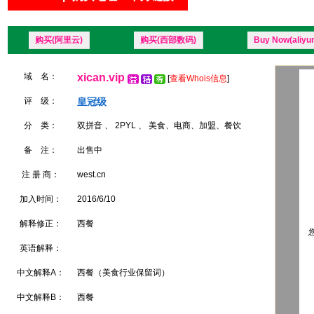
购买(阿里云)
购买(西部数码)
Buy Now(aliyu
域 名：
xican.vip
[
查看Whois信息
]
评 级：
皇冠级
分 类：
双拼音 、 2PYL 、 美食、电商、加盟、餐饮
备 注：
出售中
注 册 商：
west.cn
加入时间：
2016/6/10
解释修正：
西餐
您
英语解释：
中文解释A：
西餐（美食行业保留词）
中文解释B：
西餐