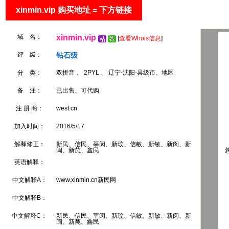
xinmin.vip 购买地址 = 下方链接
域 名：
xinmin.vip
[
查看Whois信息
]
评 级：
钻石级
分 类：
双拼音 、 2PYL 、 辽宁-沈阳-县级市、地区
备 注：
已出售、可代购
注 册 商：
west.cn
加入时间：
2016/5/17
解释修正：
新民、信民、莘闵、新玟、信敏、新敏、新闵、新
闽、新苠、鑫民
您
英语解释：
中文解释A：
www.xinmin.cn新民网
中文解释B：
中文解释C：
新民、信民、莘闵、新玟、信敏、新敏、新闵、新
闽、新苠、鑫民