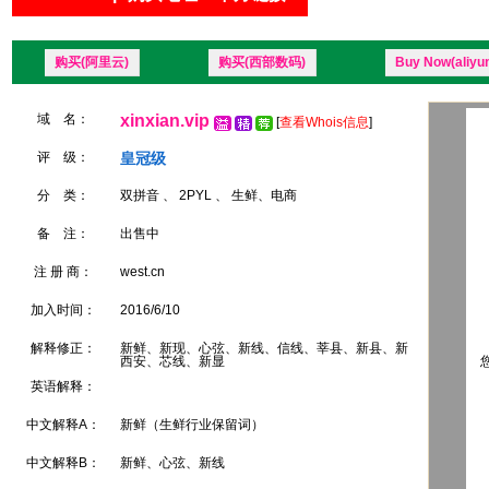
购买(阿里云)
购买(西部数码)
Buy Now(aliyu
域 名：
xinxian.vip
[
查看Whois信息
]
评 级：
皇冠级
分 类：
双拼音 、 2PYL 、 生鲜、电商
备 注：
出售中
注 册 商：
west.cn
加入时间：
2016/6/10
解释修正：
新鲜、新现、心弦、新线、信线、莘县、新县、新
西安、芯线、新显
您
英语解释：
中文解释A：
新鲜（生鲜行业保留词）
中文解释B：
新鲜、心弦、新线