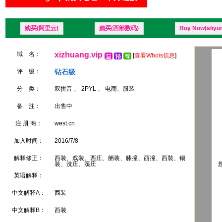
购买(阿里云)
购买(西部数码)
Buy Now(aliyu
域 名：
xizhuang.vip
[
查看Whois信息
]
评 级：
钻石级
分 类：
双拼音 、 2PYL 、 电商、服装
备 注：
出售中
注 册 商：
west.cn
加入时间：
2016/7/8
解释修正：
西装、戏装、西庄、舾装、膝撞、西撞、西裝、锡
装、洗庄、溪庄
您
英语解释：
中文解释A：
西装
中文解释B：
西装