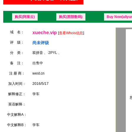
购买(阿里云)
购买(西部数码)
Buy Now(aliyu
域 名：
xueche.vip
[
查看Whois信息
]
评 级：
尚未评级
分 类：
双拼音 、 2PYL 、
备 注：
出售中
注 册 商：
west.cn
加入时间：
2016/5/17
解释修正：
学车
您
英语解释：
中文解释A：
中文解释B：
学车