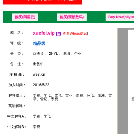
购买(阿里云)
购买(西部数码)
Buy Now(aliyu
域 名：
xuefei.vip
[
查看Whois信息
]
评 级：
精品级
分 类：
双拼音 、 2PYL 、 教育、企业
备 注：
出售中
注 册 商：
west.cn
加入时间：
2016/5/23
解释修正：
学费、学飞、雪飞、雪菲、血费、薛飞、血沸、雪
霏、雪妃、學費
您
英语解释：
中文解释A：
学费，学飞
中文解释B：
学费