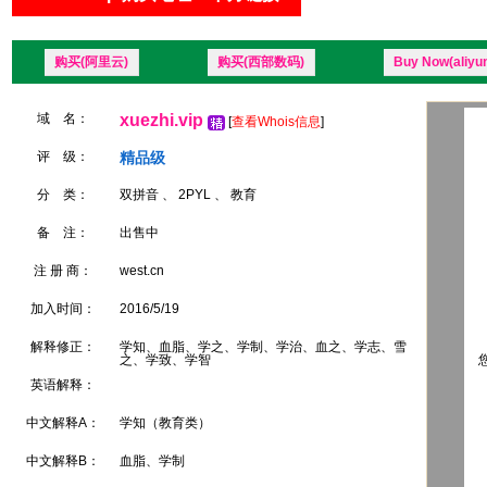
购买(阿里云)
购买(西部数码)
Buy Now(aliyu
域 名：
xuezhi.vip
[
查看Whois信息
]
评 级：
精品级
分 类：
双拼音 、 2PYL 、 教育
备 注：
出售中
注 册 商：
west.cn
加入时间：
2016/5/19
解释修正：
学知、血脂、学之、学制、学治、血之、学志、雪
之、学致、学智
您
英语解释：
中文解释A：
学知（教育类）
中文解释B：
血脂、学制