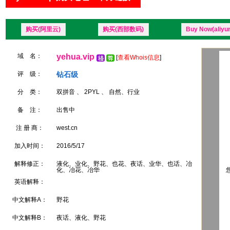
购买(阿里云)
购买(西部数码)
Buy Now(aliyu
域 名：
yehua.vip
[
查看Whois信息
]
评 级：
钻石级
分 类：
双拼音 、 2PYL 、 自然、行业
备 注：
出售中
注 册 商：
west.cn
加入时间：
2016/5/17
解释修正：
液化、业化、野花、也花、夜话、业华、也话、冶
化、冶花、冶华
您
英语解释：
中文解释A：
野花
中文解释B：
夜话、液化、野花