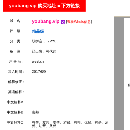
youbang.vip 购买地址 = 下方链接
域 名：
youbang.vip
[
查看Whois信息
]
评 级：
精品级
分 类：
双拼音 、 2PYL 、
备 注：
已出售、可代购
注 册 商：
west.cn
加入时间：
2017/8/9
解释修正：
您
英语解释：
中文解释A：
中文解释B：
友邦
中文解释C：
有帮、友邦、友帮、游帮、有邦、优帮、有傍、油
邦、幼帮、又邦