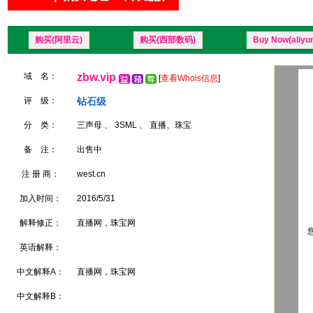
购买(阿里云)
购买(西部数码)
Buy Now(aliyu
域 名：
zbw.vip
[
查看Whois信息
]
评 级：
钻石级
分 类：
三声母 、 3SML 、 直播、珠宝
备 注：
出售中
注 册 商：
west.cn
加入时间：
2016/5/31
解释修正：
直播网，珠宝网
您
英语解释：
中文解释A：
直播网，珠宝网
中文解释B：