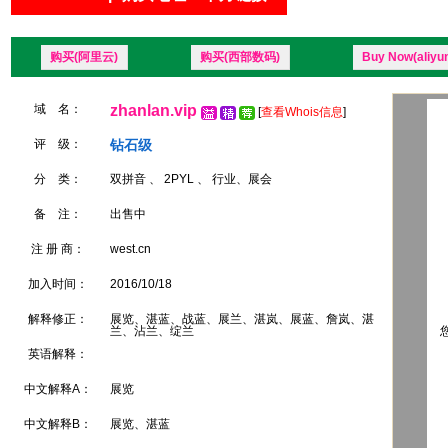
购买(阿里云)
购买(西部数码)
Buy Now(aliyu
域 名：
zhanlan.vip
[
查看Whois信息
]
评 级：
钻石级
分 类：
双拼音 、 2PYL 、 行业、展会
备 注：
出售中
注 册 商：
west.cn
加入时间：
2016/10/18
解释修正：
展览、湛蓝、战蓝、展兰、湛岚、展蓝、詹岚、湛
兰、沾兰、绽兰
您
英语解释：
中文解释A：
展览
中文解释B：
展览、湛蓝