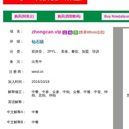
购买(阿里云)
购买(西部数码)
Buy Now(aliyu
域 名：
zhongcan.vip
[
查看Whois信息
]
评 级：
钻石级
分 类：
双拼音 、 2PYL 、 美食、餐饮、加盟、培训
备 注：
出售中
注 册 商：
west.cn
加入时间：
2016/10/18
解释修正：
中餐、中参、众参、中灿、众餐、中璨、中蚕、钟
灿、忠灿、仲灿
您
英语解释：
中文解释A：
中餐
中文解释B：
中餐