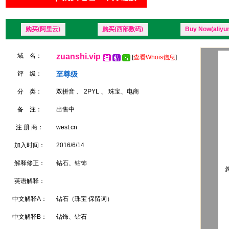
购买(阿里云)
购买(西部数码)
Buy Now(aliyu
域 名：
zuanshi.vip
[
查看Whois信息
]
评 级：
至尊级
分 类：
双拼音 、 2PYL 、 珠宝、电商
备 注：
出售中
注 册 商：
west.cn
加入时间：
2016/6/14
解释修正：
钻石、钻饰
您
英语解释：
中文解释A：
钻石（珠宝 保留词）
中文解释B：
钻饰、钻石